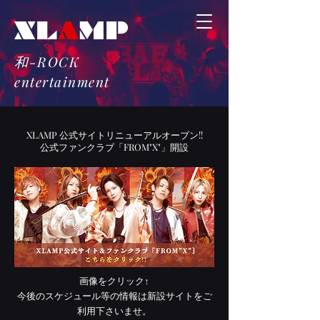
​XL
A
MP
和-ROCK
​entertainment
XLAMP ​公式サイトリニューアルオープン!!
公式ファンクラブ「FROM"X"」開設
画像をクリック↑​
今後のスケジュール等の情報は新設サイトをご
利用下さいませ。