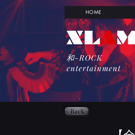
HOME
​XL
A
和-ROCK
​entertainment
< Back
【全