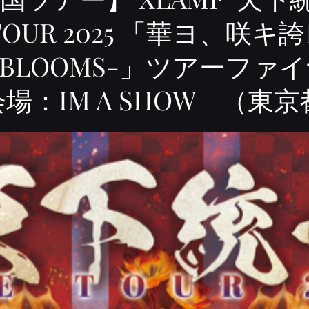
TOUR 2025 「華ヨ、咲キ誇レ
BLOOMS-」ツアーファ
会場：IM A SHOW （