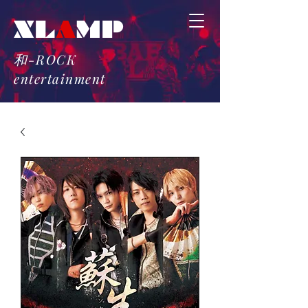
​XL
A
MP
和-ROCK
​entertainment