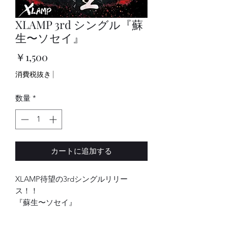
XLAMP 3rd シングル『蘇
生〜ソセイ』
価
￥1,500
格
消費税抜き
|
数量
*
カートに追加する
XLAMP待望の3rdシングルリリー
ス！！
『蘇生〜ソセイ』